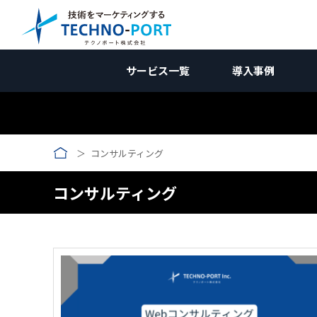
サービス一覧
導入事例
コラム｜国内向けマーケティ
国内向けWebマーケティン
国内向けWebマー
サービス資料
業種別
コンサルティング
新規開拓ソリューション
調査編
受託加工業
国内向けWebマーケティング
お問合せ
企画編
コン
メーカー向け
競合調査
メーカー向
W
Web制作関連
施策編
メーカー
海外向けWebマーケティング
壁打ち相談会 (無料)
効果測定編
広告
コンサルティング
受託加工業向け
Webサイト制作/改修
自社分析
コンテンツ制作
受託加工向
アクセス解
AI
リ
→コンテンツ制作
改善編
無料
用途開発向け
製品サイト制作
ホワイトペーパー
市場調査
SEO対策
アクセス数向上
用途開発
GA4の使い
SE
コ
ランディングページ(LP)
インタビュー記事
広告運用
リードナーチャリング
動画制作
AI検索対策
問い合わせ率向上
SNS運用