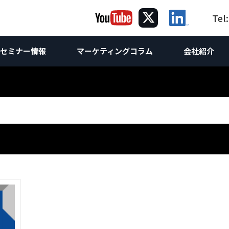
Tel
セミナー情報
マーケティングコラム
会社紹介
ング
グ
ケティング
コラム｜海
海外向け
提
海
サルティング
Webサイト制作
海外Webマーケティング
ホワイトペーパー
お問合せ
海外向けW
け企画
ebサイト改善・運営支援
海外向けW
Webコンサルティング
世界の製造業
調査レポート
海外SEO対
け企画
析
 & SEO対策支援
スティング広告
海外向け
海外AI &
相談
コンテンツマーケティング
海外進出
海外向けSN
方
O無料診断
ンテンツマーケティング支援
英語SEO
LinkedI
技術ライティング
翻訳
海外リス
Linked
Linked