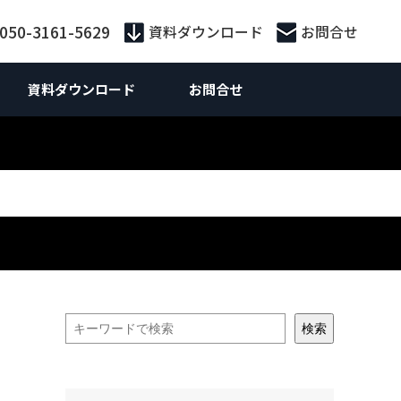
:050-3161-5629
資料ダウンロード
お問合せ
資料ダウンロード
お問合せ
外向けマーケティング
Webマーケティング
供サービス別
外向けWebマーケティング
お役立ち資料
ebサイト制作
ebサイト制作
策・広告運用
ランディングページ制作
 SEO対策支援
S運用
ライティング
n広告
ティング広告
Inリード獲得
検索
Inコンテンツマーケティング