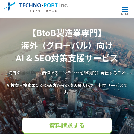
MENU
【BtoB製造業専門】
海外（グローバル）向け
AI & SEO対策支援サービス
海外のユーザーへ価値あるコンテンツを継続的に発信すること
で、
AI検索・検索エンジン両方からの流入最大化
を目指すサービスで
す。
資料請求する