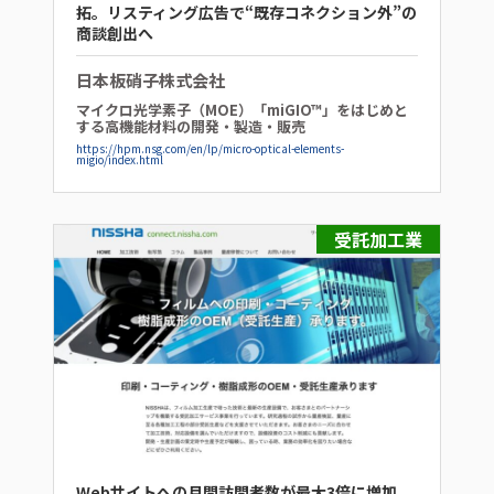
拓。リスティング広告で“既存コネクション外”の
商談創出へ
日本板硝子株式会社
マイクロ光学素子（MOE）「miGIO™」をはじめと
する高機能材料の開発・製造・販売
https://hpm.nsg.com/en/lp/micro-optical-elements-
migio/index.html
受託加工業
Webサイトへの月間訪問者数が最大3倍に増加。