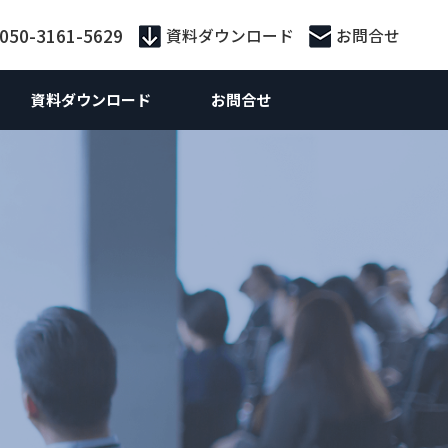
:050-3161-5629
資料ダウンロード
お問合せ
資料ダウンロード
お問合せ
外向けマーケティング
Webマーケティング
供サービス別
外向けWebマーケティング
お役立ち資料
ebサイト制作
ebサイト制作
策・広告運用
ランディングページ制作
 SEO対策支援
S運用
ライティング
n広告
ティング広告
Inリード獲得
Inコンテンツマーケティング