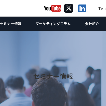
Tel
セミナー情報
マーケティングコラム
会社紹介
ング
グ
ケティング
コラム｜海
海外向け
提
海
サルティング
Webサイト制作
海外Webマーケティング
ホワイトペーパー
お問合せ
海外向けW
け企画
ebサイト改善・運営支援
海外向けW
Webコンサルティング
世界の製造業
調査レポート
海外SEO対
け企画
析
 & SEO対策支援
スティング広告
海外向け
海外AI &
相談
コンテンツマーケティング
海外進出
海外向けSN
セミナー情報
方
O無料診断
ンテンツマーケティング支援
英語SEO
LinkedI
技術ライティング
翻訳
海外リス
Linked
Linked