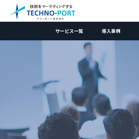
サービス一覧
導入事例
コラム｜国内向けマーケティ
国内向けWebマーケティン
国内向けWebマー
サービス資料
業種別
新規開拓ソリューション
調査編
受託加工業
国内向けWebマーケティング
お問合せ
企画編
コン
メーカー向け
競合調査
メーカー向
W
Web制作関連
施策編
メーカー
海外向けWebマーケティング
壁打ち相談会 (無料)
効果測定編
広告
受託加工業向け
Webサイト制作/改修
自社分析
コンテンツ制作
受託加工向
アクセス解
AI
リ
→コンテンツ制作
改善編
無料
用途開発向け
製品サイト制作
ホワイトペーパー
市場調査
SEO対策
アクセス数向上
用途開発
GA4の使い
SE
コ
ランディングページ(LP)
インタビュー記事
広告運用
リードナーチャリング
動画制作
AI検索対策
問い合わせ率向上
SNS運用