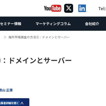
Tel
セミナー情報
マーケティングコラム
会社紹介
海外市場調査の方法②：ドメインとサーバー
ング
グ
ケティング
コラム｜海
海外向け
提
海
サルティング
Webサイト制作
海外Webマーケティング
ホワイトペーパー
お問合せ
海外向けW
②：ドメインとサーバー
け企画
ebサイト改善・運営支援
海外向けW
Webコンサルティング
世界の製造業
調査レポート
海外SEO対
け企画
析
 & SEO対策支援
スティング広告
海外向け
海外AI &
相談
コンテンツマーケティング
海外進出
海外向けSN
方
O無料診断
ンテンツマーケティング支援
英語SEO
LinkedI
技術ライティング
翻訳
海外リス
Linked
Linked
徳山 正康
執筆者詳細を開く