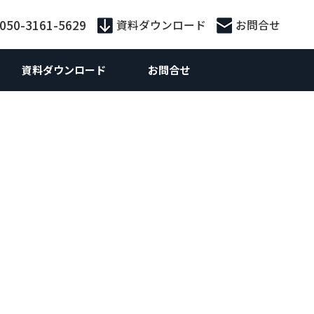
:050-3161-5629
資料ダウンロード
お問合せ
資料ダウンロード
お問合せ
外向けマーケティング
Webマーケティング
供サービス別
外向けWebマーケティング
お役立ち資料
ebサイト制作
ebサイト制作
策・広告運用
ランディングページ制作
 SEO対策支援
S運用
ライティング
n広告
ティング広告
Inリード獲得
Inコンテンツマーケティング