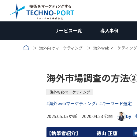
サービス一覧
導入事例
海外向けマーケティング
海外Webマーケティング
コラム｜国内向けマーケティ
国内向けWebマーケティン
国内向けWebマー
サービス資料
業種別
新規開拓ソリューション
調査編
受託加工業
国内向けWebマーケティング
お問合せ
企画編
コン
海外市場調査の方法
メーカー向け
競合調査
メーカー向
W
Web制作関連
施策編
メーカー
海外向けWebマーケティング
壁打ち相談会 (無料)
効果測定編
広告
受託加工業向け
Webサイト制作/改修
自社分析
コンテンツ制作
受託加工向
アクセス解
AI
リ
→コンテンツ制作
改善編
無料
海外Webマーケティング
用途開発向け
製品サイト制作
ホワイトペーパー
市場調査
SEO対策
アクセス数向上
用途開発
GA4の使い
SE
コ
#海外webマーケティング
#キーワード選定
ランディングページ(LP)
インタビュー記事
広告運用
リードナーチャリング
動画制作
AI検索対策
問い合わせ率向上
2025.05.15 更新 2020.04.23 公開
by 
SNS運用
【執筆者紹介】
徳山 正康