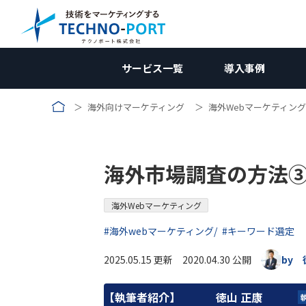
サービス一覧
導入事例
海外向けマーケティング
海外Webマーケティング
コラム｜国内向けマーケティ
国内向けWebマーケティン
国内向けWebマー
サービス資料
業種別
新規開拓ソリューション
調査編
受託加工業
国内向けWebマーケティング
お問合せ
企画編
コン
海外市場調査の方法
メーカー向け
競合調査
メーカー向
W
Web制作関連
施策編
メーカー
海外向けWebマーケティング
壁打ち相談会 (無料)
効果測定編
広告
受託加工業向け
Webサイト制作/改修
自社分析
コンテンツ制作
受託加工向
アクセス解
AI
リ
→コンテンツ制作
改善編
無料
海外Webマーケティング
用途開発向け
製品サイト制作
ホワイトペーパー
市場調査
SEO対策
アクセス数向上
用途開発
GA4の使い
SE
コ
#海外webマーケティング
#キーワード選定
ランディングページ(LP)
インタビュー記事
広告運用
リードナーチャリング
動画制作
AI検索対策
問い合わせ率向上
2025.05.15 更新 2020.04.30 公開
by 
SNS運用
【執筆者紹介】
徳山 正康