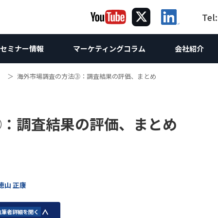
Tel
セミナー情報
マーケティングコラム
会社紹介
海外市場調査の方法③：調査結果の評価、まとめ
ング
グ
ケティング
コラム｜海
海外向け
提
海
サルティング
Webサイト制作
海外Webマーケティング
ホワイトペーパー
お問合せ
海外向けW
③：調査結果の評価、まとめ
け企画
ebサイト改善・運営支援
海外向けW
Webコンサルティング
世界の製造業
調査レポート
海外SEO対
け企画
析
 & SEO対策支援
スティング広告
海外向け
海外AI &
相談
コンテンツマーケティング
海外進出
海外向けSN
方
O無料診断
ンテンツマーケティング支援
英語SEO
LinkedI
技術ライティング
翻訳
海外リス
Linked
Linked
徳山 正康
執筆者詳細を開く