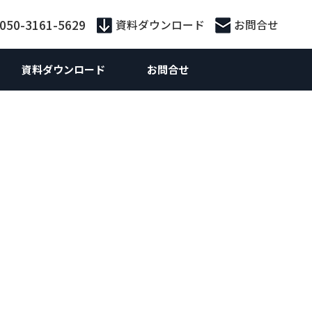
:050-3161-5629
資料ダウンロード
お問合せ
資料ダウンロード
お問合せ
外向けマーケティング
Webマーケティング
供サービス別
外向けWebマーケティング
お役立ち資料
ebサイト制作
ebサイト制作
策・広告運用
ランディングページ制作
 SEO対策支援
S運用
ライティング
n広告
ティング広告
Inリード獲得
Inコンテンツマーケティング