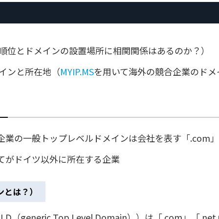
順位とドメインの設置場所に相関関係はあるのか？）
インと所在地（
MYIP.MS
を用いて海外の競合企業のドメ
企業の一般トップレベルドメインは会社を表す「.com
てがドイツ以外に所在する企業
ンとは？）
eneric Top Level Domain））は「.com」「.