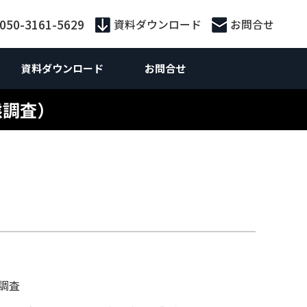
:050-3161-5629
資料ダウンロード
お問合せ
資料ダウンロード
お問合せ
態調査）
外向けマーケティング
Webマーケティング
供サービス別
外向けWebマーケティング
お役立ち資料
ebサイト制作
ebサイト制作
策・広告運用
ランディングページ制作
 SEO対策支援
S運用
ライティング
n広告
ティング広告
Inリード獲得
Inコンテンツマーケティング
調査