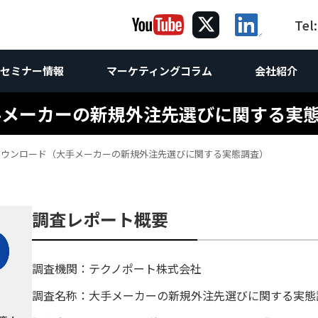
Tel
セミナー情報
マーケティングコラム
会社紹介
手メーカーの新規外注先選びに関する実
ング
グ
ケティング
コラム｜海
海外向け
提
海
ダウンロード（大手メーカーの新規外注先選びに関する実態調査）
サルティング
Webサイト制作
海外Webマーケティング
ホワイトペーパー
お問合せ
海外向けW
け企画
ebサイト改善・運営支援
海外向けW
Webコンサルティング
世界の製造業
調査レポート
海外SEO対
け企画
析
 & SEO対策支援
スティング広告
海外向け
海外AI &
相談
コンテンツマーケティング
海外進出
海外向けSN
調査レポート概要
方
O無料診断
ンテンツマーケティング支援
英語SEO
LinkedI
技術ライティング
翻訳
海外リス
Linked
Linked
調査機関：テクノポート株式会社
調査名称：大手メーカーの新規外注先選びに関する実態