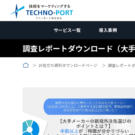
サービス一覧
導入事例
調査レポートダウンロード（大
コラム｜国内向けマーケティ
国内向けWebマーケティン
国内向けWebマー
サービス資料
業種別
お役立ち資料ダウンロードページ
調査レポート
新規開拓ソリューション
調査編
受託加工業
国内向けWebマーケティング
お問合せ
企画編
コン
メーカー向け
競合調査
メーカー向
W
Web制作関連
施策編
メーカー
海外向けWebマーケティング
壁打ち相談会 (無料)
効果測定編
広告
受託加工業向け
Webサイト制作/改修
自社分析
コンテンツ制作
受託加工向
アクセス解
AI
リ
→コンテンツ制作
改善編
無料
用途開発向け
製品サイト制作
ホワイトペーパー
市場調査
SEO対策
アクセス数向上
用途開発
GA4の使い
SE
コ
ランディングページ(LP)
インタビュー記事
広告運用
リードナーチャリング
動画制作
AI検索対策
問い合わせ率向上
SNS運用