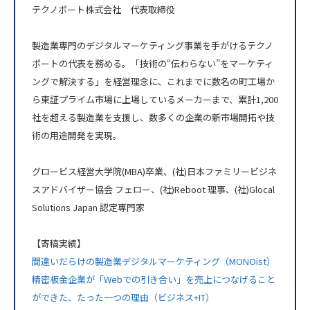
テクノポート株式会社 代表取締役
製造業専門のデジタルマーケティング事業を手がけるテクノ
ポートの代表を務める。「技術の“伝わらない”をマーケティ
ングで解決する」を経営理念に、これまでに数名の町工場か
ら東証プライム市場に上場しているメーカーまで、累計1,200
社を超える製造業を支援し、数多くの企業の新市場開拓や技
術の用途開発を実現。
グロービス経営大学院(MBA)卒業、(社)日本ファミリービジネ
スアドバイザー協会 フェロー、(社)Reboot 理事、(社)Glocal
Solutions Japan 認定専門家
【寄稿実績】
間違いだらけの製造業デジタルマーケティング（MONOist）
精密板金企業が「Webでの引き合い」を売上につなげること
ができた、たった一つの理由（ビジネス+IT）