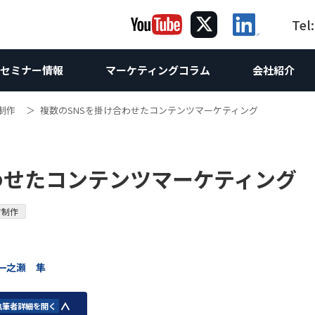
Tel
セミナー情報
マーケティングコラム
会社紹介
制作
複数のSNSを掛け合わせたコンテンツマーケティング
ング
グ
ケティング
コラム｜海
海外向け
提
海
サルティング
Webサイト制作
海外Webマーケティング
ホワイトペーパー
お問合せ
海外向けW
わせたコンテンツマーケティング
け企画
ebサイト改善・運営支援
海外向けW
Webコンサルティング
世界の製造業
調査レポート
海外SEO対
け企画
析
 & SEO対策支援
スティング広告
海外向け
海外AI &
相談
コンテンツマーケティング
海外進出
海外向けSN
ツ制作
方
O無料診断
ンテンツマーケティング支援
英語SEO
LinkedI
技術ライティング
翻訳
海外リス
Linked
Linked
 一之瀬 隼
執筆者詳細を開く