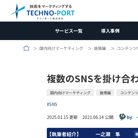
サービス一覧
導入事例
国内向けマーケティング
施策編
コンテンツ
コラム｜国内向けマーケティ
国内向けWebマーケティン
国内向けWebマー
サービス資料
業種別
新規開拓ソリューション
調査編
受託加工業
国内向けWebマーケティング
お問合せ
企画編
コン
複数のSNSを掛け合
メーカー向け
競合調査
メーカー向
W
Web制作関連
施策編
メーカー
海外向けWebマーケティング
壁打ち相談会 (無料)
効果測定編
広告
受託加工業向け
Webサイト制作/改修
自社分析
コンテンツ制作
受託加工向
アクセス解
AI
リ
→コンテンツ制作
改善編
無料
国内向けマーケティング
施策編
コンテン
用途開発向け
製品サイト制作
ホワイトペーパー
市場調査
SEO対策
アクセス数向上
用途開発
GA4の使い
SE
コ
#SNS
ランディングページ(LP)
インタビュー記事
広告運用
リードナーチャリング
動画制作
AI検索対策
問い合わせ率向上
2025.01.15 更新 2021.06.14 公開
by
SNS運用
【執筆者紹介】
一之瀬 隼