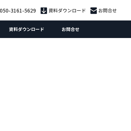
:050-3161-5629
資料ダウンロード
お問合せ
資料ダウンロード
お問合せ
外向けマーケティング
Webマーケティング
供サービス別
外向けWebマーケティング
お役立ち資料
ebサイト制作
ebサイト制作
策・広告運用
ランディングページ制作
 SEO対策支援
S運用
ライティング
n広告
ティング広告
Inリード獲得
Inコンテンツマーケティング