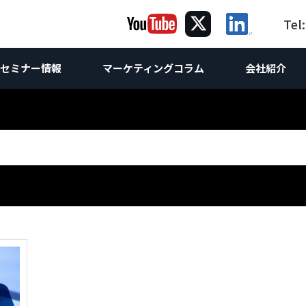
Tel
セミナー情報
マーケティングコラム
会社紹介
ング
グ
ケティング
コラム｜海
海外向け
提
海
サルティング
Webサイト制作
海外Webマーケティング
ホワイトペーパー
お問合せ
海外向けW
け企画
ebサイト改善・運営支援
海外向けW
Webコンサルティング
世界の製造業
調査レポート
海外SEO対
け企画
析
 & SEO対策支援
スティング広告
海外向け
海外AI &
相談
コンテンツマーケティング
海外進出
海外向けSN
方
O無料診断
ンテンツマーケティング支援
英語SEO
LinkedI
技術ライティング
翻訳
海外リス
Linked
Linked