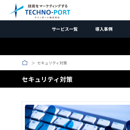
サービス一覧
導入事例
コラム｜国内向けマーケティ
国内向けWebマーケティン
国内向けWebマー
サービス資料
業種別
セキュリティ対策
新規開拓ソリューション
調査編
受託加工業
国内向けWebマーケティング
お問合せ
企画編
コン
メーカー向け
競合調査
メーカー向
W
Web制作関連
施策編
メーカー
海外向けWebマーケティング
壁打ち相談会 (無料)
効果測定編
広告
セキュリティ対策
受託加工業向け
Webサイト制作/改修
自社分析
コンテンツ制作
受託加工向
アクセス解
AI
リ
→コンテンツ制作
改善編
無料
用途開発向け
製品サイト制作
ホワイトペーパー
市場調査
SEO対策
アクセス数向上
用途開発
GA4の使い
SE
コ
ランディングページ(LP)
インタビュー記事
広告運用
リードナーチャリング
動画制作
AI検索対策
問い合わせ率向上
SNS運用