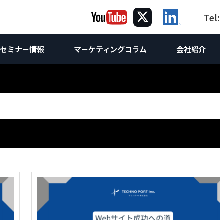
Tel
セミナー情報
マーケティングコラム
会社紹介
ング
グ
ケティング
コラム｜海
海外向け
提
海
サルティング
Webサイト制作
海外Webマーケティング
ホワイトペーパー
お問合せ
海外向けW
け企画
ebサイト改善・運営支援
海外向けW
Webコンサルティング
世界の製造業
調査レポート
海外SEO対
け企画
析
 & SEO対策支援
スティング広告
海外向け
海外AI &
相談
コンテンツマーケティング
海外進出
海外向けSN
方
O無料診断
ンテンツマーケティング支援
英語SEO
LinkedI
技術ライティング
翻訳
海外リス
Linked
Linked