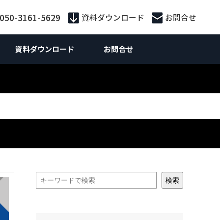
:050-3161-5629
資料ダウンロード
お問合せ
資料ダウンロード
お問合せ
外向けマーケティング
Webマーケティング
供サービス別
外向けWebマーケティング
お役立ち資料
ebサイト制作
ebサイト制作
策・広告運用
ランディングページ制作
 SEO対策支援
S運用
ライティング
n広告
ティング広告
Inリード獲得
検索
Inコンテンツマーケティング