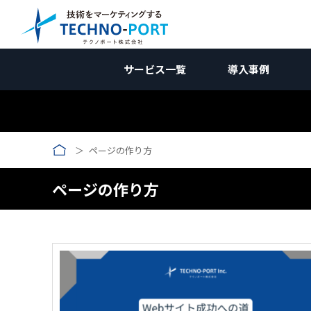
サービス一覧
導入事例
コラム｜国内向けマーケティ
国内向けWebマーケティン
国内向けWebマー
サービス資料
業種別
ページの作り方
新規開拓ソリューション
調査編
受託加工業
国内向けWebマーケティング
お問合せ
企画編
コン
メーカー向け
競合調査
メーカー向
W
Web制作関連
施策編
メーカー
海外向けWebマーケティング
壁打ち相談会 (無料)
効果測定編
広告
ページの作り方
受託加工業向け
Webサイト制作/改修
自社分析
コンテンツ制作
受託加工向
アクセス解
AI
リ
→コンテンツ制作
改善編
無料
用途開発向け
製品サイト制作
ホワイトペーパー
市場調査
SEO対策
アクセス数向上
用途開発
GA4の使い
SE
コ
ランディングページ(LP)
インタビュー記事
広告運用
リードナーチャリング
動画制作
AI検索対策
問い合わせ率向上
SNS運用