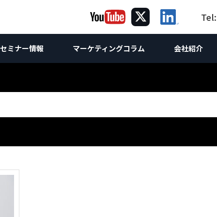
Tel
セミナー情報
マーケティングコラム
会社紹介
ング
グ
ケティング
コラム｜海
海外向け
提
海
サルティング
Webサイト制作
海外Webマーケティング
ホワイトペーパー
お問合せ
海外向けW
け企画
ebサイト改善・運営支援
海外向けW
Webコンサルティング
世界の製造業
調査レポート
海外SEO対
け企画
析
 & SEO対策支援
スティング広告
海外向け
海外AI &
相談
コンテンツマーケティング
海外進出
海外向けSN
方
O無料診断
ンテンツマーケティング支援
英語SEO
LinkedI
技術ライティング
翻訳
海外リス
Linked
Linked