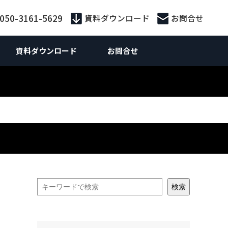
:050-3161-5629
資料ダウンロード
お問合せ
資料ダウンロード
お問合せ
外向けマーケティング
Webマーケティング
供サービス別
外向けWebマーケティング
お役立ち資料
ebサイト制作
ebサイト制作
策・広告運用
ランディングページ制作
 SEO対策支援
S運用
ライティング
n広告
ティング広告
Inリード獲得
検索
Inコンテンツマーケティング