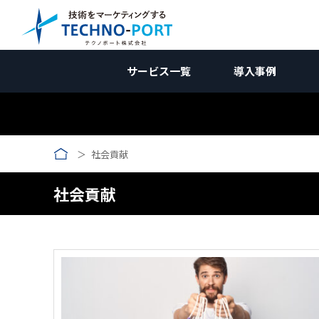
サービス一覧
導入事例
コラム｜国内向けマーケティ
国内向けWebマーケティン
国内向けWebマー
サービス資料
業種別
社会貢献
新規開拓ソリューション
調査編
受託加工業
国内向けWebマーケティング
お問合せ
企画編
コン
メーカー向け
競合調査
メーカー向
W
Web制作関連
施策編
メーカー
海外向けWebマーケティング
壁打ち相談会 (無料)
効果測定編
広告
社会貢献
受託加工業向け
Webサイト制作/改修
自社分析
コンテンツ制作
受託加工向
アクセス解
AI
リ
→コンテンツ制作
改善編
無料
用途開発向け
製品サイト制作
ホワイトペーパー
市場調査
SEO対策
アクセス数向上
用途開発
GA4の使い
SE
コ
ランディングページ(LP)
インタビュー記事
広告運用
リードナーチャリング
動画制作
AI検索対策
問い合わせ率向上
SNS運用