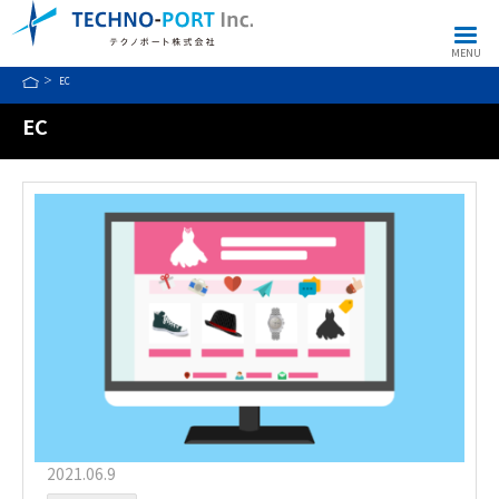
MENU
EC
EC
2021.06.9