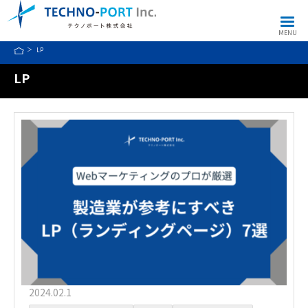
MENU
LP
LP
2024.02.1