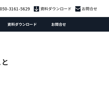
:050-3161-5629
資料ダウンロード
お問合せ
資料ダウンロード
お問合せ
外向けマーケティング
Webマーケティング
供サービス別
外向けWebマーケティング
お役立ち資料
ebサイト制作
こと
ebサイト制作
策・広告運用
ランディングページ制作
 SEO対策支援
S運用
ライティング
n広告
ティング広告
Inリード獲得
Inコンテンツマーケティング