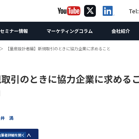
Tel
セミナー情報
マーケティングコラム
会社紹介
【量産設計者編】新規取引のときに協力企業に求めること
ング
グ
ケティング
コラム｜海
海外向け
提
海
サルティング
Webサイト制作
海外Webマーケティング
ホワイトペーパー
お問合せ
海外向けW
規取引のときに協力企業に求める
け企画
ebサイト改善・運営支援
海外向けW
Webコンサルティング
世界の製造業
調査レポート
海外SEO対
け企画
析
 & SEO対策支援
スティング広告
海外向け
海外AI &
相談
コンテンツマーケティング
海外進出
海外向けSN
方
O無料診断
ンテンツマーケティング支援
英語SEO
LinkedI
技術ライティング
翻訳
海外リス
Linked
Linked
永井 満
執筆者詳細を開く