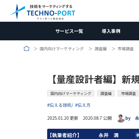
サービス一覧
導入事例
国内向けマーケティング
調査編
市場調査
コラム｜国内向けマーケティ
国内向けWebマーケティン
国内向けWebマー
サービス資料
業種別
新規開拓ソリューション
調査編
受託加工業
国内向けWebマーケティング
お問合せ
企画編
コン
【量産設計者編】新
メーカー向け
競合調査
メーカー向
W
Web制作関連
施策編
メーカー
海外向けWebマーケティング
壁打ち相談会 (無料)
効果測定編
広告
受託加工業向け
Webサイト制作/改修
自社分析
コンテンツ制作
受託加工向
アクセス解
AI
リ
→コンテンツ制作
改善編
無料
国内向けマーケティング
調査編
市場調査
用途開発向け
製品サイト制作
ホワイトペーパー
市場調査
SEO対策
アクセス数向上
用途開発
GA4の使い
SE
コ
#伝える技術
#伝え方
ランディングページ(LP)
インタビュー記事
広告運用
リードナーチャリング
動画制作
AI検索対策
問い合わせ率向上
2025.01.20 更新 2020.08.7 公開
by 
SNS運用
【執筆者紹介】
永井 満