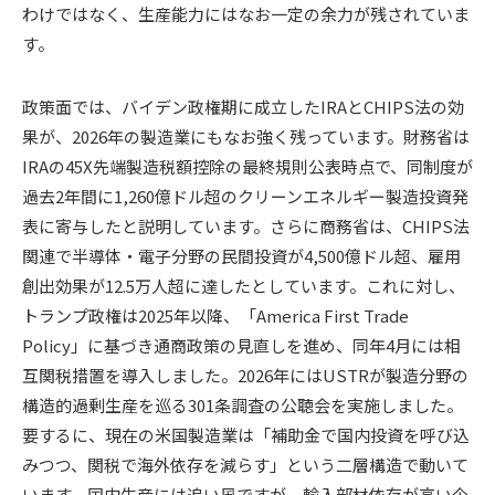
わけではなく、生産能力にはなお一定の余力が残されていま
す。
政策面では、バイデン政権期に成立したIRAとCHIPS法の効
果が、2026年の製造業にもなお強く残っています。財務省は
IRAの45X先端製造税額控除の最終規則公表時点で、同制度が
過去2年間に1,260億ドル超のクリーンエネルギー製造投資発
表に寄与したと説明しています。さらに商務省は、CHIPS法
関連で半導体・電子分野の民間投資が4,500億ドル超、雇用
創出効果が12.5万人超に達したとしています。これに対し、
トランプ政権は2025年以降、「America First Trade
Policy」に基づき通商政策の見直しを進め、同年4月には相
互関税措置を導入しました。2026年にはUSTRが製造分野の
構造的過剰生産を巡る301条調査の公聴会を実施しました。
要するに、現在の米国製造業は「補助金で国内投資を呼び込
みつつ、関税で海外依存を減らす」という二層構造で動いて
います。国内生産には追い風ですが、輸入部材依存が高い企