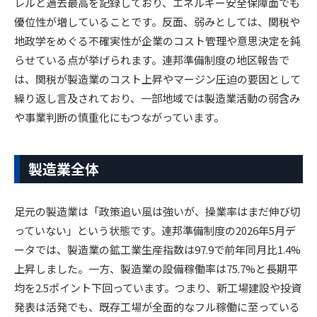
レルと過去最高を記録しており、エネルギー安全保障面でも
優位性が増していることです。反面、弱みとしては、関税や
地政学をめぐる不確実性が企業のコスト管理や意思決定を鈍
らせている点が挙げられます。連邦準備制度の地区報告で
は、関税が製造業のコスト上昇やマージン圧迫の要因として
繰り返し言及されており、一部地域では製造業活動の弱含み
や事業判断の慎重化にもつながっています。
製造業全体
足元の製造業は「政策追い風は強いが、操業率はまだ伸び切
っていない」という状態です。連邦準備制度の2026年5月デ
ータでは、製造業の鉱工業生産指数は97.9で前年同月比1.4%
上昇しました。一方、製造業の設備稼働率は75.7%と長期平
均を2.5ポイント下回っています。つまり、新工場建設や投資
発表は活発でも、既存工場が全面的なフル稼働に至っている