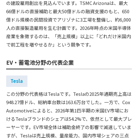
の建設雇用創出を見込んでいます。TSMC Arizonaは、最大
66億ドルの直接補助と最大50億ドルの融資支援のもと、650
億ドル規模の民間投資でアリゾナに3工場を整備し、約6,000
人の直接製造雇用を生む計画です。2026年時点の米国半導体
産業を象徴するのは、「売上規模」以上に「どれだけ米国内
で前工程を増やせるか」という競争です。
EV・蓄電池分野の代表企業
Tesla
この分野の代表格はTeslaです。Teslaの2025年通期売上高は
948.27億ドル、総納車台数は163.6万台でした。一方で、Cox
Automotiveによると、2026年第1四半期の米国EV市場にお
けるTeslaブランドのシェアは54.2%で、依然として最大プレ
ーヤーです。EV市場全体は補助金終了の影響で減速していま
すが、Teslaは売上規模、量産能力、国内市場シェアの三点