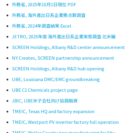
外務省, 2025年10月1日現在 PDF
外務省, 海外進出日系企業拠点数調査
外務省, 2024年調査結果 Excel
JETRO, 2025年度 海外進出日系企業実態調査 北米編
SCREEN Holdings, Albany R&D center announcement
NY Creates, SCREEN partnership announcement
SCREEN Holdings, Albany R&D hub opening
UBE, Louisiana DMC/EMC groundbreaking
UBE C1 Chemicals project page
JBIC, UBE米子会社向け協調融資
TMEIC, Texas HQ and factory expansion
TMEIC, Westport PV inverter factory full operation
TMEIC, Waller County new manufacturing facility