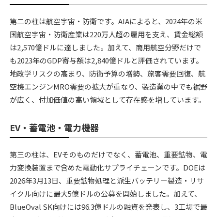
第二の柱は航空宇宙・防衛です。AIAによると、2024年の米
国航空宇宙・防衛産業は220万人超の雇用を支え、賃金総額
は2,570億ドルに達しました。加えて、商用航空分野だけで
も2023年のGDP寄与額は2,840億ドルと評価されています。
地政学リスクの高まり、防衛予算の増勢、旅客需要回復、航
空機エンジンMRO需要の拡大が重なり、製造業の中でも裾野
が広く、付加価値の高い領域として存在感を増しています。
EV・蓄電池・電力機器
第三の柱は、EVそのものだけでなく、蓄電池、重要鉱物、電
力変換装置まで含めた電動化サプライチェーンです。DOEは
2026年3月13日、重要鉱物処理と派生バッテリー製造・リサ
イクル向けに最大5億ドルの公募を開始しました。加えて、
BlueOval SK向けには96.3億ドルの融資を発表し、3工場で最