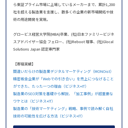
ら東証プライム市場に上場しているメーカーまで、累計1,200
社を超える製造業を支援し、数多くの企業の新市場開拓や技
術の用途開発を実現。
グロービス経営大学院(MBA)卒業、(社)日本ファミリービジネ
スアドバイザー協会 フェロー、(社)Reboot 理事、(社)Glocal
Solutions Japan 認定専門家
【寄稿実績】
間違いだらけの製造業デジタルマーケティング（MONOist）
精密板金企業が「Webでの引き合い」を売上につなげること
ができた、たった一つの理由（ビジネス+IT）
製造業のSEO対策を基礎から解説、「加工事例」が超重要な
ワケとは（ビジネス+IT）
製造業の「技術マーケティング」戦略、事例で読み解く自社
技術の可能性を広げる方法（ビジネス+IT）