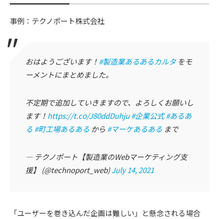
事例：テクノポート株式会社
おはようございます！
#製造業あるあるカルタ
をモ
ーメントにまとめました。
不定期で追加していきますので、よろしくお願いし
ます！
https://t.co/J80ddDuhju
#企業公式
#あるあ
る
#町工場あるある
から
#マーケあるある
まで
— テクノポート【製造業のWebマーケティング支
援】 (@technoport_web)
July 14, 2021
「ユーザーを巻き込んだ企画は難しい」と懸念される場合