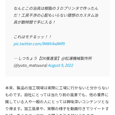
なんとこの治具は樹脂の３Ｄプリンタで作ったん
だ！工具干渉の心配もいらない理想のカスタム治
具が数時間で手に入る！
これはモテるッッ！！
pic.twitter.com/lMWVAx8Mf9
— しつちょう【DX推進室】@松浦機械製作所
(@yuto_matsuura)
August 9, 2022
本来、製品の加工現場は実際に工場に行かないと分からない
ものです。自社にとっては当たり前の風景でも、他の業界に
属している人や一般の人にとっては興味深いコンテンツとな
り得ます。加工風景や、実験の様子を動画付きでツイートす