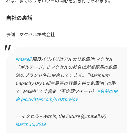
れば、多くのフォロワーの関心を引き付けられます。
自社の裏話
事例：マクセル株式会社
#maxell
現役バリバリはアルカリ乾電池 マクセル
「ボルテージ」‼️ マクセルの社名は創業製品の乾電
池のブランド名に由来しています。 “Maximum
Capacity Dry Cell＝最高の容量を持つ乾電池” の略
で “Maxell” です🤗🔋（不定期ツイート）
#名前の由
来
pic.twitter.com/R7DYpreioV
— マクセル – Within, the Future (@maxellJP)
March 15, 2019