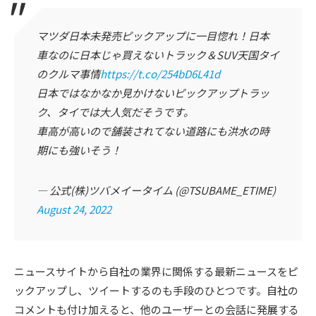
マツダ日本未発売ピックアップに一目惚れ！日本
車なのに日本じゃ買えないトラック＆SUV天国タイ
のクルマ事情
https://t.co/254bD6L41d
日本ではなかなか見かけないピックアップトラッ
ク、タイでは大人気だそうです。
車高が高いので舗装されてない道路にも洪水の時
期にも強いそう！
— 公式(株)ツバメイータイム (@TSUBAME_ETIME)
August 24, 2022
ニュースサイトから自社の業界に関係する最新ニュースをピ
ックアップし、ツイートするのも手段のひとつです。自社の
コメントも付け加えると、他のユーザーとの会話に発展する