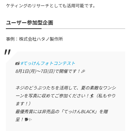
ケティングのリサーチとしても活用可能です。
ユーザー参加型企画
事例：株式会社ハタノ製作所
📸
#てっけんフォトコンテスト
8月1日(月)〜7日(日)で開催です！🎉
ネジのどうぶつたちを活用して、夏の素敵なワンシ
ーンを写真に収めてご参加ください！🏄（私もやり
ます！）
最優秀賞には非売品の「てっけんBLACK」を贈
呈！🐕✨