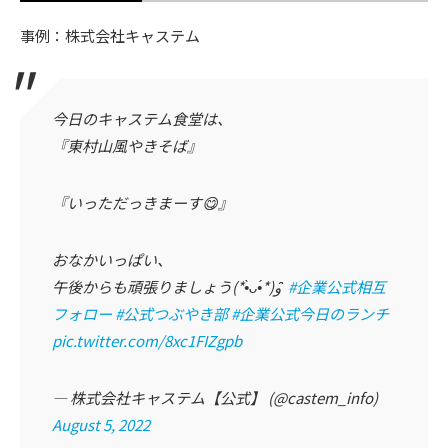
事例：株式会社キャステム
今日のキャステム食堂は、
『東村山風やきそば』
『いっただっきまーす😋』
おなかいっぱい、
午後からも頑張りましょう(*•̀ᴗ•́*)و ̑̑
#企業公式相互
フォロー
#公式つぶやき部
#企業公式今日のランチ
pic.twitter.com/8xc1FIZgpb
— 株式会社キャステム【公式】 (@castem_info)
August 5, 2022