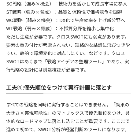
SO戦略（強み×機会）：技術力を活かして成長市場に参入
ST戦略（強み×脅威）：品質と信頼性で価格競争を回避
WO戦略（弱み×機会）：DX化で生産効率を上げ新分野へ
WT戦略（弱み×脅威）：不採算分野を縮小し集中化
ただし注意が必要です。クロスSWOTにも弱点があります。
要素の重み付けが考慮されない、短絡的な結論に飛びつきや
すい、静的で環境変化に対応しにくい、などです。クロス
SWOTはあくまで「戦略アイデアの整理ツール」であり、実
行戦略の設計には別途検証が必要です。
工夫④:優先順位をつけて実行計画に落とす
すべての戦略を同時に実行することはできません。「効果の
大きさ×実現可能性」のマトリックスで優先順位をつけ、具
体的なロードマップに落とし込むことが重要です。ここまで
進めて初めて、SWOT分析が経営判断のツールになります。