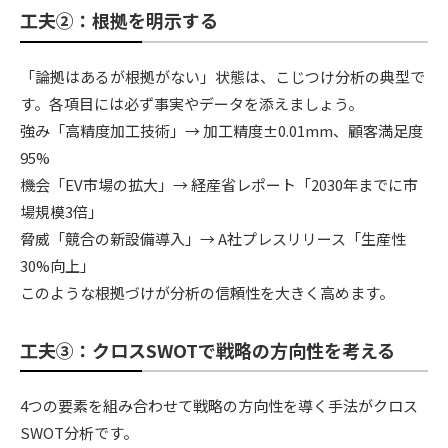
工夫②：根拠を明示する
「論拠はあるが根拠がない」状態は、こじつけ分析の典型で
す。各項目には必ず事実やデータを添えましょう。
強み「高精度加工技術」→ 加工精度±0.01mm、顧客満足度
95%
機会「EV市場の拡大」→ 経産省レポート「2030年までに市
場規模3倍」
脅威「競合の新設備導入」→ A社プレスリリース「生産性
30%向上」
このような根拠づけが分析の信頼性を大きく高めます。
工夫③：クロスSWOTで戦略の方向性を考える
4つの要素を組み合わせて戦略の方向性を導く手法がクロス
SWOT分析です。