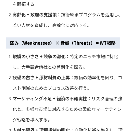
を開拓する。
高齢化 + 政府の支援策：
技術継承プログラムを活用し、
若い人材を育成し、高齢化に対応する。
弱み（Weaknesses） × 脅威（Threats） = WT戦略
規模の小ささ + 競争の激化：
特定のニッチ市場に特化
し、大手競合他社との差別化を図る。
設備の古さ + 原材料費の上昇：
設備の効率化を図り、コ
スト削減のためのプロセス改善を行う。
マーケティング不足 + 経済の不確実性：
リスク管理の強
化と、多様な市場に対応するための柔軟なマーケティン
グ戦略を導入する。
人材の限界 + 環境規制の強化：
自動化技術を導入し、環