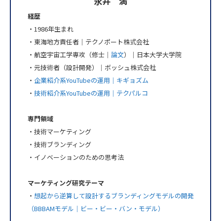
永井 満
経歴
・1986年生まれ
・東海地方責任者｜テクノポート株式会社
・航空宇宙工学専攻（修士｜
論文
）｜日本大学大学院
・元技術者（設計開発）｜ボッシュ株式会社
・
企業紹介系YouTubeの運用｜キギョズム
・
技術紹介系YouTubeの運用｜テクパルコ
専門領域
・技術マーケティング
・技術ブランディング
・イノベーションのための思考法
マーケティング研究テーマ
・
想起から逆算して設計するブランディングモデルの開発
（BBBAMモデル｜ビー・ビー・バン・モデル）